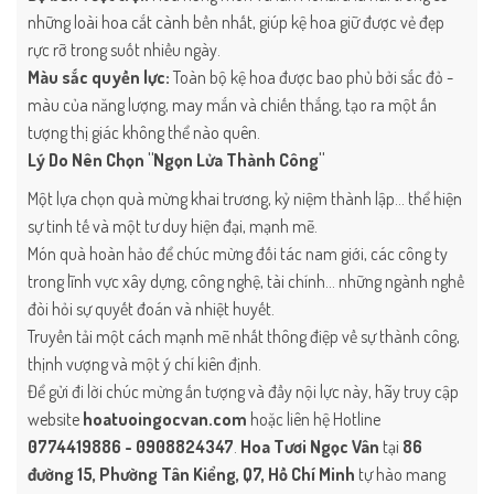
những loài hoa cắt cành bền nhất, giúp kệ hoa giữ được vẻ đẹp
rực rỡ trong suốt nhiều ngày.
Màu sắc quyền lực:
Toàn bộ kệ hoa được bao phủ bởi sắc đỏ -
màu của năng lượng, may mắn và chiến thắng, tạo ra một ấn
tượng thị giác không thể nào quên.
Lý Do Nên Chọn "Ngọn Lửa Thành Công"
Một lựa chọn quà mừng khai trương, kỷ niệm thành lập... thể hiện
sự tinh tế và một tư duy hiện đại, mạnh mẽ.
Món quà hoàn hảo để chúc mừng đối tác nam giới, các công ty
trong lĩnh vực xây dựng, công nghệ, tài chính... những ngành nghề
đòi hỏi sự quyết đoán và nhiệt huyết.
Truyền tải một cách mạnh mẽ nhất thông điệp về sự thành công,
thịnh vượng và một ý chí kiên định.
Để gửi đi lời chúc mừng ấn tượng và đầy nội lực này, hãy truy cập
website
hoatuoingocvan.com
hoặc liên hệ Hotline
0774419886 - 0908824347
.
Hoa Tươi Ngọc Vân
tại
86
đường 15, Phường Tân Kiểng, Q7, Hồ Chí Minh
tự hào mang