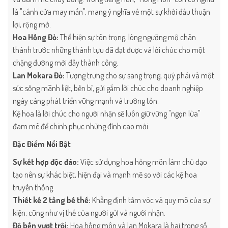
là "cánh cửa may mắn", mang ý nghĩa về một sự khởi đầu thuận
lợi, rộng mở.
Hoa Hồng Đỏ:
Thể hiện sự tôn trọng, lòng ngưỡng mộ chân
thành trước những thành tựu đã đạt được và lời chúc cho một
chặng đường mới đầy thành công.
Lan Mokara Đỏ:
Tượng trưng cho sự sang trọng, quý phái và một
sức sống mãnh liệt, bền bỉ, gửi gắm lời chúc cho doanh nghiệp
ngày càng phát triển vững mạnh và trường tồn.
Kệ hoa là lời chúc cho người nhận sẽ luôn giữ vững "ngọn lửa"
đam mê để chinh phục những đỉnh cao mới.
Đặc Điểm Nổi Bật
Sự kết hợp độc đáo:
Việc sử dụng hoa hồng môn làm chủ đạo
tạo nên sự khác biệt, hiện đại và mạnh mẽ so với các kệ hoa
truyền thống.
Thiết kế 2 tầng bề thế:
Khẳng định tầm vóc và quy mô của sự
kiện, cũng như vị thế của người gửi và người nhận.
Độ bền vượt trội:
Hoa hồng môn và lan Mokara là hai trong số