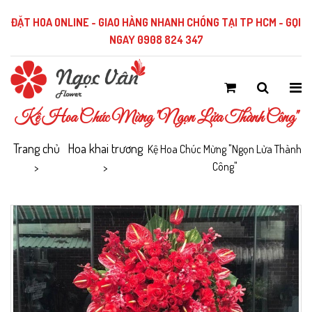
ĐẶT HOA ONLINE - GIAO HÀNG NHANH CHÓNG TẠI TP HCM - GỌI
NGAY 0908 824 347
Kệ Hoa Chúc Mừng "Ngọn Lửa Thành Công"
Trang chủ
Hoa khai trương
Kệ Hoa Chúc Mừng "Ngọn Lửa Thành
Công"