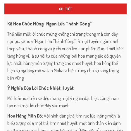
CHI TIẾT
Kệ Hoa Chúc Mừng "Ngọn Lửa Thành Công"
Thể hiện một lời chúc mừng không chỉ trang trọng mà còn đầy
nội lực, kệ hoa "Ngọn Lửa Thành Công" là một tuyên ngôn đanh
thép về sự thành công và ý chí vươn lên. Tác phẩm được thiết kế 2
tầng hùng vĩ, là sự hội tụ của những loài hoa mang sắc đỏ quyền
lực nhất: hồng môn tượng trưng cho nhiệt huyết, hoa hồng thể
hiện sự ngưỡng mộ và lan Mokara biểu trưng cho sự sang trọng,
bền vững.
Ý Nghĩa Của Lời Chúc Nhiệt Huyết
Mỗi loài hoa trên kệ đều mang một ý nghĩa đặc biệt, cùng nhau
tạo nên một lời chúc đầy sức mạnh:
Hoa Hồng Môn Đỏ:
Với hình dáng trái tim rực lửa, hồng môn là
biểu tượng của một trái tim nhiệt huyết, một tinh thần kiên định
và đam mê cháy bỏng. Trong tiếng Hán, "Hồng Môn" còn có nghĩa