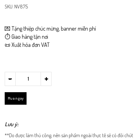
SKU: NV875
💌 Tặng thiệp chúc mừng, banner miễn phí
⏱️ Giao hàng tận nơi
📜 Xuất hóa đơn VAT
-
+
Mua ngay
Lưu ý:
**Do được làm thủ công, nên sản phẩm ngoài thực tế sẽ có đôi chút