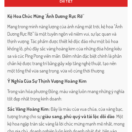
CHI TIẾT
Kệ Hoa Chúc Mừng "Ánh Dương Rực Rỡ"
Mang trong mình năng lượng của ánh nắng mặt trời, kệ hoa "Ánh
Dương Rực Rỡ" là một tuyên ngôn về niềm vui, sự lạc quan và
thịnh vượng. Tác phẩm được thiết kế độc đáo như một bó hoa
khổng lồ, phủ đầy sắc vàng hoàng kim của những đóa hồng kiêu
sa và cúc Ping Pong viên mãn. Điểm nhấn đặc biệt chính là phần
chân kệ được trang trí bằng giấy xếp tầng nghệ thuật, tạo nên
một tổng thể vừa sang trọng, vừa vô cùng thời thượng.
Ý Nghĩa Của Sự Thịnh Vượng Hoàng Kim
Trong văn hóa phương Đông, màu vàng luôn mang những ý nghĩa
tốt đẹp nhất trong kinh doanh:
Sắc Vàng Hoàng Kim:
Đây là màu của vua chúa, của vàng bạc,
tượng trưng cho sự
giàu sang, phú quý và tài lộc dồi dào
. Một
kệ hoa ngập tràn sắc vàng là lời chúc mừng mạnh mẽ nhất, mong
cho gia chủ, doanh nghiệp luôn kinh doanh phát đạt, tiền vào