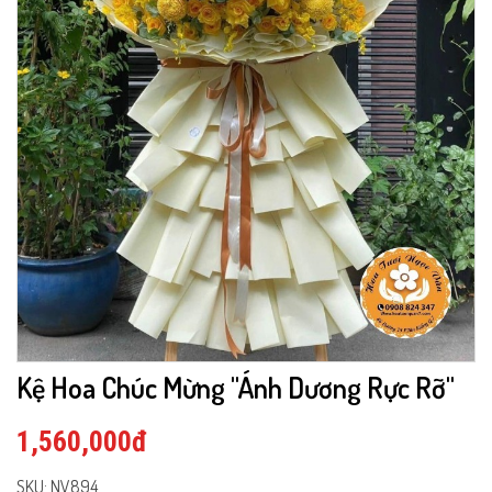
Kệ Hoa Chúc Mừng "Ánh Dương Rực Rỡ"
1,560,000đ
SKU: NV894