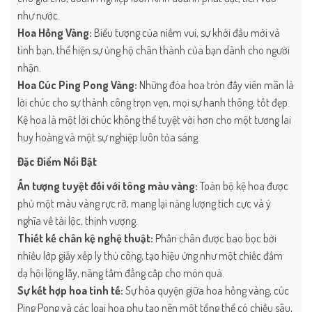
như nước.
Hoa Hồng Vàng:
Biểu tượng của niềm vui, sự khởi đầu mới và
tình bạn, thể hiện sự ủng hộ chân thành của bạn dành cho người
nhận.
Hoa Cúc Ping Pong Vàng:
Những đóa hoa tròn đầy viên mãn là
lời chúc cho sự thành công trọn vẹn, mọi sự hanh thông, tốt đẹp.
Kệ hoa là một lời chúc không thể tuyệt vời hơn cho một tương lai
huy hoàng và một sự nghiệp luôn tỏa sáng.
Đặc Điểm Nổi Bật
Ấn tượng tuyệt đối với tông màu vàng:
Toàn bộ kệ hoa được
phủ một màu vàng rực rỡ, mang lại năng lượng tích cực và ý
nghĩa về tài lộc, thịnh vượng.
Thiết kế chân kệ nghệ thuật:
Phần chân được bao bọc bởi
nhiều lớp giấy xếp ly thủ công, tạo hiệu ứng như một chiếc đầm
dạ hội lộng lẫy, nâng tầm đẳng cấp cho món quà.
Sự kết hợp hoa tinh tế:
Sự hòa quyện giữa hoa hồng vàng, cúc
Ping Pong và các loại hoa phụ tạo nên một tổng thể có chiều sâu,