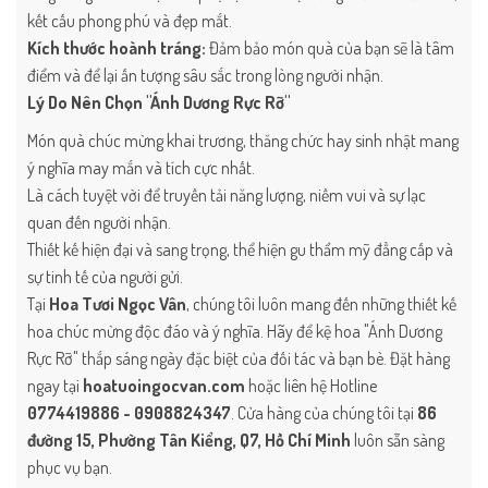
kết cấu phong phú và đẹp mắt.
Kích thước hoành tráng:
Đảm bảo món quà của bạn sẽ là tâm
điểm và để lại ấn tượng sâu sắc trong lòng người nhận.
Lý Do Nên Chọn "Ánh Dương Rực Rỡ"
Món quà chúc mừng khai trương, thăng chức hay sinh nhật mang
ý nghĩa may mắn và tích cực nhất.
Là cách tuyệt vời để truyền tải năng lượng, niềm vui và sự lạc
quan đến người nhận.
Thiết kế hiện đại và sang trọng, thể hiện gu thẩm mỹ đẳng cấp và
sự tinh tế của người gửi.
Tại
Hoa Tươi Ngọc Vân
, chúng tôi luôn mang đến những thiết kế
hoa chúc mừng độc đáo và ý nghĩa. Hãy để kệ hoa "Ánh Dương
Rực Rỡ" thắp sáng ngày đặc biệt của đối tác và bạn bè. Đặt hàng
ngay tại
hoatuoingocvan.com
hoặc liên hệ Hotline
0774419886 - 0908824347
. Cửa hàng của chúng tôi tại
86
đường 15, Phường Tân Kiểng, Q7, Hồ Chí Minh
luôn sẵn sàng
phục vụ bạn.