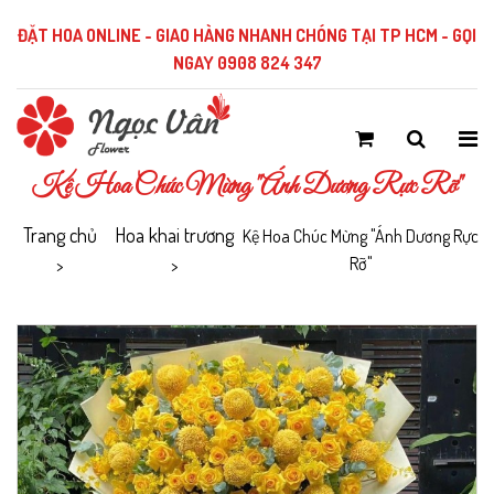
ĐẶT HOA ONLINE - GIAO HÀNG NHANH CHÓNG TẠI TP HCM - GỌI
NGAY 0908 824 347
Kệ Hoa Chúc Mừng "Ánh Dương Rực Rỡ"
Trang chủ
Hoa khai trương
Kệ Hoa Chúc Mừng "Ánh Dương Rực
Rỡ"