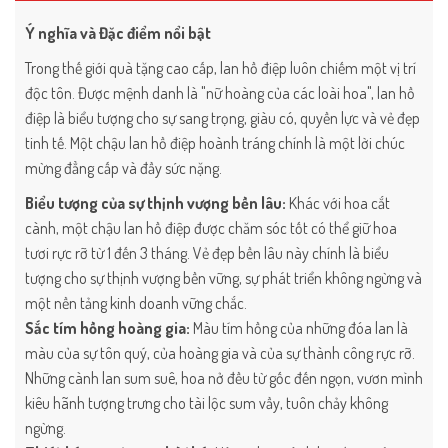
Ý nghĩa và Đặc điểm nổi bật
Trong thế giới quà tặng cao cấp, lan hồ điệp luôn chiếm một vị trí
độc tôn. Được mệnh danh là "nữ hoàng của các loài hoa", lan hồ
điệp là biểu tượng cho sự sang trọng, giàu có, quyền lực và vẻ đẹp
tinh tế. Một chậu lan hồ điệp hoành tráng chính là một lời chúc
mừng đẳng cấp và đầy sức nặng.
Biểu tượng của sự thịnh vượng bền lâu:
Khác với hoa cắt
cành, một chậu lan hồ điệp được chăm sóc tốt có thể giữ hoa
tươi rực rỡ từ 1 đến 3 tháng. Vẻ đẹp bền lâu này chính là biểu
tượng cho sự thịnh vượng bền vững, sự phát triển không ngừng và
một nền tảng kinh doanh vững chắc.
Sắc tím hồng hoàng gia:
Màu tím hồng của những đóa lan là
màu của sự tôn quý, của hoàng gia và của sự thành công rực rỡ.
Những cành lan sum suê, hoa nở đều từ gốc đến ngọn, vươn mình
kiêu hãnh tượng trưng cho tài lộc sum vầy, tuôn chảy không
ngừng.