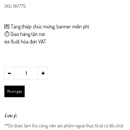
SKU: NV775
💌 Tặng thiệp chúc mừng, banner miễn phí
⏱️ Giao hàng tận nơi
📜 Xuất hóa đơn VAT
-
+
Mua ngay
Lưu ý:
**Do được làm thủ công, nên sản phẩm ngoài thực tế sẽ có đôi chút