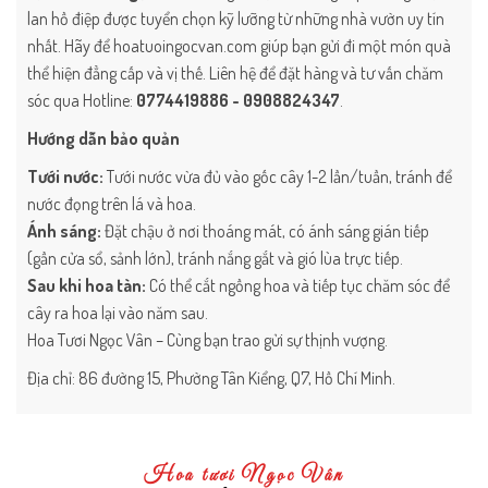
lan hồ điệp được tuyển chọn kỹ lưỡng từ những nhà vườn uy tín
nhất. Hãy để
hoatuoingocvan.com
giúp bạn gửi đi một món quà
thể hiện đẳng cấp và vị thế. Liên hệ để đặt hàng và tư vấn chăm
sóc qua Hotline:
0774419886 - 0908824347
.
Hướng dẫn bảo quản
Tưới nước:
Tưới nước vừa đủ vào gốc cây 1-2 lần/tuần, tránh để
nước đọng trên lá và hoa.
Ánh sáng:
Đặt chậu ở nơi thoáng mát, có ánh sáng gián tiếp
(gần cửa sổ, sảnh lớn), tránh nắng gắt và gió lùa trực tiếp.
Sau khi hoa tàn:
Có thể cắt ngồng hoa và tiếp tục chăm sóc để
cây ra hoa lại vào năm sau.
Hoa Tươi Ngọc Vân – Cùng bạn trao gửi sự thịnh vượng.
Địa chỉ: 86 đường 15, Phường Tân Kiểng, Q7, Hồ Chí Minh.
Hoa tươi Ngọc Vân