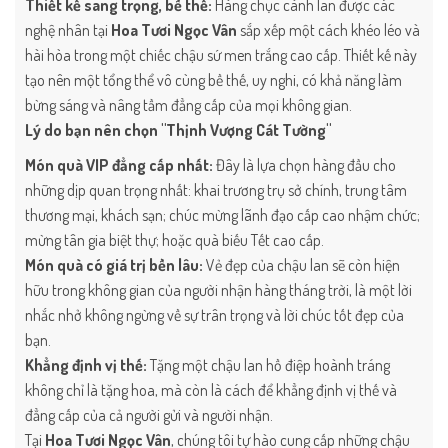
Thiết kế sang trọng, bề thế:
Hàng chục cành lan được các
nghệ nhân tại
Hoa Tươi Ngọc Vân
sắp xếp một cách khéo léo và
hài hòa trong một chiếc chậu sứ men trắng cao cấp. Thiết kế này
tạo nên một tổng thể vô cùng bề thế, uy nghi, có khả năng làm
bừng sáng và nâng tầm đẳng cấp của mọi không gian.
Lý do bạn nên chọn "Thịnh Vượng Cát Tường"
Món quà VIP đẳng cấp nhất:
Đây là lựa chọn hàng đầu cho
những dịp quan trọng nhất: khai trương trụ sở chính, trung tâm
thương mại, khách sạn; chúc mừng lãnh đạo cấp cao nhậm chức;
mừng tân gia biệt thự; hoặc quà biếu Tết cao cấp.
Món quà có giá trị bền lâu:
Vẻ đẹp của chậu lan sẽ còn hiện
hữu trong không gian của người nhận hàng tháng trời, là một lời
nhắc nhở không ngừng về sự trân trọng và lời chúc tốt đẹp của
bạn.
Khẳng định vị thế:
Tặng một chậu lan hồ điệp hoành tráng
không chỉ là tặng hoa, mà còn là cách để khẳng định vị thế và
đẳng cấp của cả người gửi và người nhận.
Tại
Hoa Tươi Ngọc Vân
, chúng tôi tự hào cung cấp những chậu